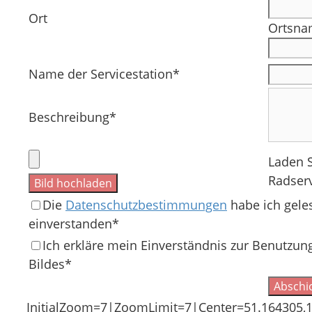
Ort
Ortsna
Name der Servicestation*
Beschreibung*
Laden S
Radserv
Bild hochladen
Die
Datenschutzbestimmungen
habe ich gele
einverstanden*
Ich erkläre mein Einverständnis zur Benutzu
Bildes*
Abschi
InitialZoom=7|ZoomLimit=7|Center=51.164305,